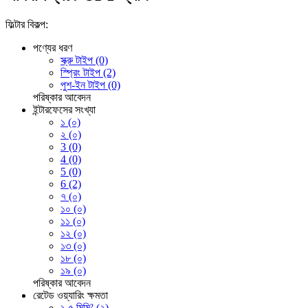
ফিল্টার বিকল্প:
পণ্যের ধরণ
স্ক্রু টাইপ (0)
স্প্রিং টাইপ (2)
পুশ-ইন টাইপ (0)
পরিষ্কার
আবেদন
ইন্টারফেসের সংখ্যা
১ (০)
২ (০)
3 (0)
4 (0)
5 (0)
6 (2)
৭ (০)
১০ (০)
১১ (০)
১২ (০)
১৩ (০)
১৮ (০)
১৯ (০)
পরিষ্কার
আবেদন
রেটেড ওয়্যারিং ক্ষমতা
১.৫ মিমি² (২)