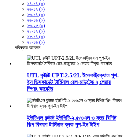
২৪-১৪ (০)
২৬-১২ (০)
২৬-১৪ (০)
২৬-১৬ (০)
২৬-২৫ (০)
২৮-১২ (০)
২৮-১৪ (০)
২৮-১৬ (০)
পরিষ্কার
আবেদন
UTL কন্টাক্ট UPT-2.5/2L ইলেকট্রিক্যাল পুশ-
ইন ডিসকানেক্ট টার্মিনাল রেল-মাউন্টেড ২ লেয়ার
স্প্রিং কানেক্টর
ইউটিএল কন্টাক্ট ইউপিটি-২.৫/৩এল ৩ স্তর বিশিষ্ট
শিল্প বিতরণ টার্মিনাল ব্লক পুশ-ইন টাইপ