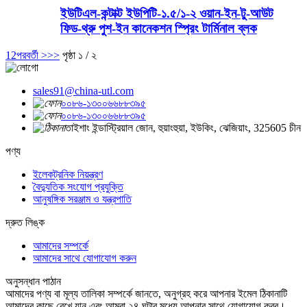
ইউটিএল-কন্টাক্ট ইউপিটি-১.৫/১-২ ওয়ান-ইন-টু-আউট
ফিড-থ্রু পুশ-ইন কানেকশন স্প্রিং টার্মিনাল ব্লক
1
2
পরবর্তী >
>>
পৃষ্ঠা ১ / ২
sales91@china-utl.com
০০৮৬-১৩০০৬৬৮৮৩৯৫
০০৮৬-১৩০০৬৬৮৮৩৯৫
তাইশাং ইন্ডাস্ট্রিয়াল জোন, হুয়াংহুয়া, ইউকিং, ঝেজিয়াং, 325605 চীন
পণ্য
ইলেকট্রনিক নিয়ন্ত্রণ
বৈদ্যুতিক সংযোগ প্রযুক্তি
আনুষঙ্গিক সরঞ্জাম ও যন্ত্রপাতি
দ্রুত লিঙ্ক
আমাদের সম্পর্কে
আমাদের সাথে যোগাযোগ করুন
অনুসন্ধান পাঠান
আমাদের পণ্য বা মূল্য তালিকা সম্পর্কে জানতে, অনুগ্রহ করে আপনার ইমেল ঠিকানাটি
আমাদের কাছে রেখে যান এবং আমরা ২৪ ঘন্টার মধ্যে আপনার সাথে যোগাযোগ করব।