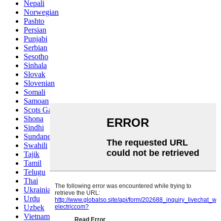
Nepali
Norwegian
Pashto
Persian
Punjabi
Serbian
Sesotho
Sinhala
Slovak
Slovenian
Somali
Samoan
Scots Gaelic
Shona
Sindhi
Sundanese
Swahili
Tajik
Tamil
Telugu
Thai
Ukrainian
Urdu
Uzbek
Vietnamese