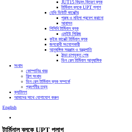
JUT15 বিদ্যুৎ বিতরণ ব্লক
টার্মিনাল ব্লকে UPT প্লাগ
হেভি ডিউটি ​​কানেক্টর
পুরুষ ও মহিলা প্রবেশ করানো
আবাসন
পিসিবি টার্মিনাল ব্লক
এমইউ সিরিজ
কুইক কানেক্ট টার্মিনাল ব্লক
জলরোধী সংযোগকারী
আনুষঙ্গিক সরঞ্জাম ও যন্ত্রপাতি
ঠান্ডা চাপযুক্ত শেষ
ডিন রেল টার্মিনাল আনুষাঙ্গিক
সংবাদ
কোম্পানির খবর
শিল্প সংবাদ
ডিন রেল টার্মিনাল ব্লক সম্পর্কে
প্রদর্শনীর তথ্য
ক্যাটালগ
আমাদের সাথে যোগাযোগ করুন
English
টার্মিনাল ব্লকে UPT প্লাগ