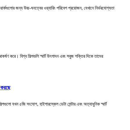
়ার্কগুলোর জন্য উচ্চ-ঘনত্বের ওয়্যারিং পরিবেশ প্রয়োজন, যেখানে নির্ভরযোগ্যতা
আকর্ষণ করে। বিশ্ব শিল্পগুলি স্মার্ট উৎপাদন এবং সবুজ শক্তির দিকে তাদের
ণ করছে
্পগুলো যখন ৫জি সংযোগ, হাইপারস্কেল ডেটা সেন্টার এবং অত্যাধুনিক স্মার্ট