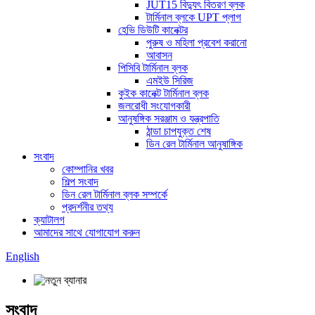
JUT15 বিদ্যুৎ বিতরণ ব্লক
টার্মিনাল ব্লকে UPT প্লাগ
হেভি ডিউটি ​​কানেক্টর
পুরুষ ও মহিলা প্রবেশ করানো
আবাসন
পিসিবি টার্মিনাল ব্লক
এমইউ সিরিজ
কুইক কানেক্ট টার্মিনাল ব্লক
জলরোধী সংযোগকারী
আনুষঙ্গিক সরঞ্জাম ও যন্ত্রপাতি
ঠান্ডা চাপযুক্ত শেষ
ডিন রেল টার্মিনাল আনুষাঙ্গিক
সংবাদ
কোম্পানির খবর
শিল্প সংবাদ
ডিন রেল টার্মিনাল ব্লক সম্পর্কে
প্রদর্শনীর তথ্য
ক্যাটালগ
আমাদের সাথে যোগাযোগ করুন
English
সংবাদ