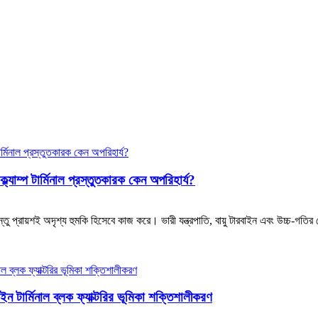
্ল্যাম্প টার্মিনাল প্রস্তুতকারক কেন অপরিহার্য?
তু প্রায়শই অদৃশ্য হুমকি হিসেবে কাজ করে। ভারী যন্ত্রপাতি, বায়ু টারবাইন এবং উচ্চ-গতির 
ন টার্মিনাল ব্লক ফ্যাক্টরির ভূমিকা শক্তিশালীকরণ