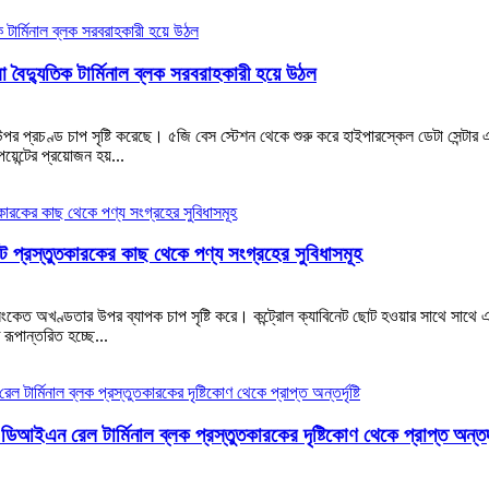
া বৈদ্যুতিক টার্মিনাল ব্লক সরবরাহকারী হয়ে উঠল
পর প্রচণ্ড চাপ সৃষ্টি করেছে। ৫জি বেস স্টেশন থেকে শুরু করে হাইপারস্কেল ডেটা সেন্টার এব
েন্টের প্রয়োজন হয়...
াক্ট প্রস্তুতকারকের কাছ থেকে পণ্য সংগ্রহের সুবিধাসমূহ
কেত অখণ্ডতার উপর ব্যাপক চাপ সৃষ্টি করে। কন্ট্রোল ক্যাবিনেট ছোট হওয়ার সাথে সাথে এব
 রূপান্তরিত হচ্ছে...
িআইএন রেল টার্মিনাল ব্লক প্রস্তুতকারকের দৃষ্টিকোণ থেকে প্রাপ্ত অন্তর্দৃষ