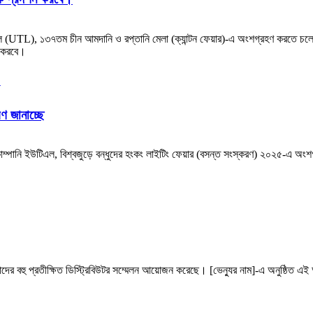
টিএল (UTL), ১৩৭তম চীন আমদানি ও রপ্তানি মেলা (ক্যান্টন ফেয়ার)-এ অংশগ্রহণ করতে চল
ন করবে।
ণ জানাচ্ছে
 কোম্পানি ইউটিএল, বিশ্বজুড়ে বন্ধুদের হংকং লাইটিং ফেয়ার (বসন্ত সংস্করণ) ২০২৫-এ অংশগ্
র বহু প্রতীক্ষিত ডিস্ট্রিবিউটর সম্মেলন আয়োজন করেছে। [ভেন্যুর নাম]-এ অনুষ্ঠিত এই অনুষ