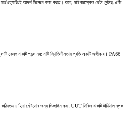
্ট হার্ডওয়্যারিংই আদর্শ হিসেবে কাজ করত। তবে, হাইপারস্কেল ডেটা সেন্টার, ৫জি
্রণটি কেবল একটি পছন্দ নয়; এটি স্থিতিশীলতার প্রতি একটি অঙ্গীকার। PA66
েছে। কঠিনতম চাহিদা মেটানোর জন্য ডিজাইন করা, UUT সিরিজ একটি টার্মিনাল ব্লক