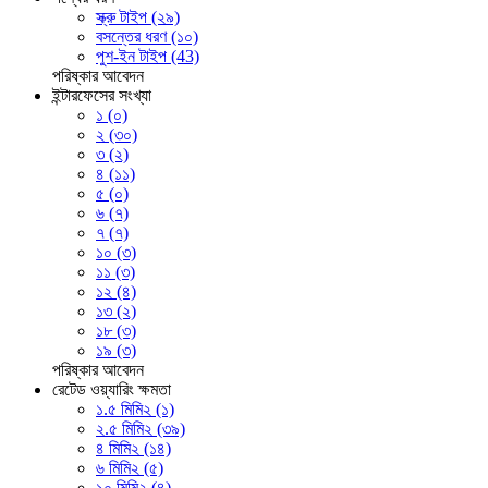
স্ক্রু টাইপ (২৯)
বসন্তের ধরণ (১০)
পুশ-ইন টাইপ (43)
পরিষ্কার
আবেদন
ইন্টারফেসের সংখ্যা
১ (০)
২ (৩০)
৩ (২)
৪ (১১)
৫ (০)
৬ (৭)
৭ (৭)
১০ (৩)
১১ (৩)
১২ (৪)
১৩ (২)
১৮ (৩)
১৯ (৩)
পরিষ্কার
আবেদন
রেটেড ওয়্যারিং ক্ষমতা
১.৫ মিমি২ (১)
২.৫ মিমি২ (৩৯)
৪ মিমি২ (১৪)
৬ মিমি২ (৫)
১০ মিমি২ (৪)