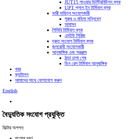
JUT15 পাওয়ার ডিস্ট্রিবিউশন ব্লক
UPT প্লাগ ইন টার্মিনাল ব্লক
ভারী দায়িত্ব সংযোগকারী
পুরুষ ও মহিলা সন্নিবেশ
আবাসন
পিসিবি টার্মিনাল ব্লক
এমইউ সিরিজ
দ্রুত সংযোগ টার্মিনাল ব্লক
জলরোধী সংযোগকারী
আনুষাঙ্গিক এবং সরঞ্জাম
ঠান্ডা চাপা শেষ
ডিন রেল টার্মিনাল আনুষাঙ্গিক
খবর
ক্যাটালগ
আমাদের সাথে যোগাযোগ করুন
English
বৈদ্যুতিক সংযোগ প্রযুক্তি
ফিল্টার অপশন:
পণ্যের ধরণ