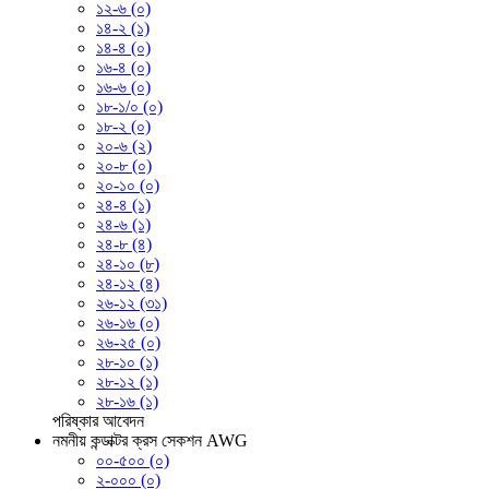
১২-৬ (০)
১৪-২ (১)
১৪-৪ (০)
১৬-৪ (০)
১৬-৬ (০)
১৮-১/০ (০)
১৮-২ (০)
২০-৬ (২)
২০-৮ (০)
২০-১০ (০)
২৪-৪ (১)
২৪-৬ (১)
২৪-৮ (৪)
২৪-১০ (৮)
২৪-১২ (৪)
২৬-১২ (৩১)
২৬-১৬ (০)
২৬-২৫ (০)
২৮-১০ (১)
২৮-১২ (১)
২৮-১৬ (১)
পরিষ্কার
আবেদন
নমনীয় কন্ডাক্টর ক্রস সেকশন AWG
০০-৫০০ (০)
২-০০০ (০)