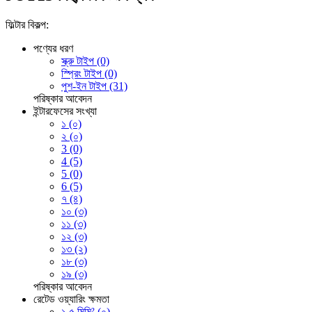
ফিল্টার বিকল্প:
পণ্যের ধরণ
স্ক্রু টাইপ (0)
স্প্রিং টাইপ (0)
পুশ-ইন টাইপ (31)
পরিষ্কার
আবেদন
ইন্টারফেসের সংখ্যা
১ (০)
২ (০)
3 (0)
4 (5)
5 (0)
6 (5)
৭ (৪)
১০ (৩)
১১ (৩)
১২ (৩)
১৩ (২)
১৮ (৩)
১৯ (৩)
পরিষ্কার
আবেদন
রেটেড ওয়্যারিং ক্ষমতা
১.৫ মিমি² (০)