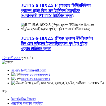
JUT15-6-18X2.5-F (পাওয়ার ডিস্ট্রিবিউশন
প্যানেল মাউন্ট ডিন রেল টার্মিনাল বৈদ্যুতিক
সংযোগকারী PTFIX টার্মিনাল ব্লক)
JUT15-6-18X2.5 (স্প্রিং ক্ল্যাম্প ইউনিভার্সাল
ডিন রেল মাউন্টেড ইলেকট্রিক্যাল পুশ ইন কুইক
ওয়্যার টার্মিনাল ব্লক)
1
2
পরবর্তী >
>>
পৃষ্ঠা ১ / ২
sales91@china-utl.com
০০৮৬-১৩০০৬৬৮৮৩৯৫
০০৮৬-১৩০০৬৬৮৮৩৯৫
তাইশাং ইন্ডাস্ট্রিয়াল জোন, হুয়াংহুয়া, ইউকিং, ঝেজিয়াং, 325605 চীন
পণ্য
ইলেকট্রনিক নিয়ন্ত্রণ
বৈদ্যুতিক সংযোগ প্রযুক্তি