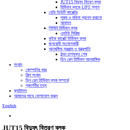
JUT15 বিদ্যুৎ বিতরণ ব্লক
টার্মিনাল ব্লকে UPT প্লাগ
হেভি ডিউটি ​​কানেক্টর
পুরুষ ও মহিলা প্রবেশ করানো
আবাসন
পিসিবি টার্মিনাল ব্লক
এমইউ সিরিজ
কুইক কানেক্ট টার্মিনাল ব্লক
জলরোধী সংযোগকারী
আনুষঙ্গিক সরঞ্জাম ও যন্ত্রপাতি
ঠান্ডা চাপযুক্ত শেষ
ডিন রেল টার্মিনাল আনুষাঙ্গিক
সংবাদ
কোম্পানির খবর
শিল্প সংবাদ
ডিন রেল টার্মিনাল ব্লক সম্পর্কে
প্রদর্শনীর তথ্য
ক্যাটালগ
আমাদের সাথে যোগাযোগ করুন
English
JUT15 বিদ্যুৎ বিতরণ ব্লক