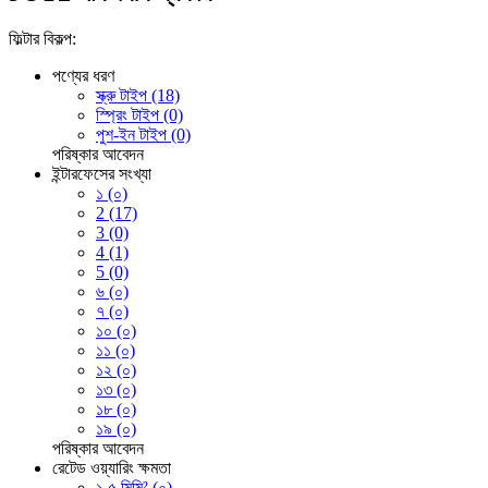
ফিল্টার বিকল্প:
পণ্যের ধরণ
স্ক্রু টাইপ (18)
স্প্রিং টাইপ (0)
পুশ-ইন টাইপ (0)
পরিষ্কার
আবেদন
ইন্টারফেসের সংখ্যা
১ (০)
2 (17)
3 (0)
4 (1)
5 (0)
৬ (০)
৭ (০)
১০ (০)
১১ (০)
১২ (০)
১৩ (০)
১৮ (০)
১৯ (০)
পরিষ্কার
আবেদন
রেটেড ওয়্যারিং ক্ষমতা
১.৫ মিমি² (০)