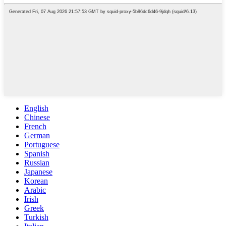
English
Chinese
French
German
Portuguese
Spanish
Russian
Japanese
Korean
Arabic
Irish
Greek
Turkish