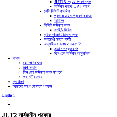
JUT15 বিদ্যুৎ বিতরণ ব্লক
টার্মিনাল ব্লকে UPT প্লাগ
হেভি ডিউটি ​​কানেক্টর
পুরুষ ও মহিলা প্রবেশ করানো
আবাসন
পিসিবি টার্মিনাল ব্লক
এমইউ সিরিজ
কুইক কানেক্ট টার্মিনাল ব্লক
জলরোধী সংযোগকারী
আনুষঙ্গিক সরঞ্জাম ও যন্ত্রপাতি
ঠান্ডা চাপযুক্ত শেষ
ডিন রেল টার্মিনাল আনুষাঙ্গিক
সংবাদ
কোম্পানির খবর
শিল্প সংবাদ
ডিন রেল টার্মিনাল ব্লক সম্পর্কে
প্রদর্শনীর তথ্য
ক্যাটালগ
আমাদের সাথে যোগাযোগ করুন
English
JUT2 সার্বজনীন প্রকার