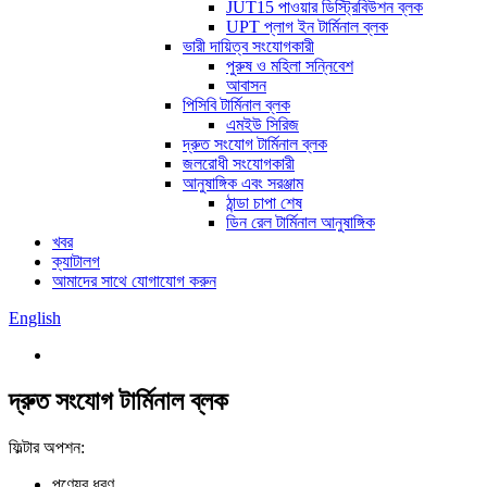
JUT15 পাওয়ার ডিস্ট্রিবিউশন ব্লক
UPT প্লাগ ইন টার্মিনাল ব্লক
ভারী দায়িত্ব সংযোগকারী
পুরুষ ও মহিলা সন্নিবেশ
আবাসন
পিসিবি টার্মিনাল ব্লক
এমইউ সিরিজ
দ্রুত সংযোগ টার্মিনাল ব্লক
জলরোধী সংযোগকারী
আনুষাঙ্গিক এবং সরঞ্জাম
ঠান্ডা চাপা শেষ
ডিন রেল টার্মিনাল আনুষাঙ্গিক
খবর
ক্যাটালগ
আমাদের সাথে যোগাযোগ করুন
English
দ্রুত সংযোগ টার্মিনাল ব্লক
ফিল্টার অপশন:
পণ্যের ধরণ