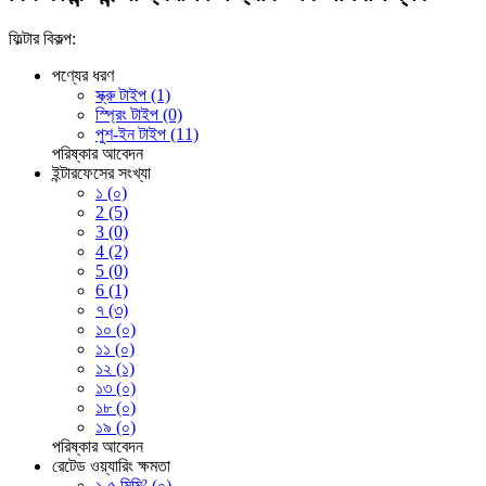
ফিল্টার বিকল্প:
পণ্যের ধরণ
স্ক্রু টাইপ (1)
স্প্রিং টাইপ (0)
পুশ-ইন টাইপ (11)
পরিষ্কার
আবেদন
ইন্টারফেসের সংখ্যা
১ (০)
2 (5)
3 (0)
4 (2)
5 (0)
6 (1)
৭ (৩)
১০ (০)
১১ (০)
১২ (১)
১৩ (০)
১৮ (০)
১৯ (০)
পরিষ্কার
আবেদন
রেটেড ওয়্যারিং ক্ষমতা
১.৫ মিমি² (০)