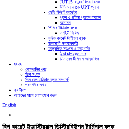
JUT15 বিদ্যুৎ বিতরণ ব্লক
টার্মিনাল ব্লকে UPT প্লাগ
হেভি ডিউটি ​​কানেক্টর
পুরুষ ও মহিলা প্রবেশ করানো
আবাসন
পিসিবি টার্মিনাল ব্লক
এমইউ সিরিজ
কুইক কানেক্ট টার্মিনাল ব্লক
জলরোধী সংযোগকারী
আনুষঙ্গিক সরঞ্জাম ও যন্ত্রপাতি
ঠান্ডা চাপযুক্ত শেষ
ডিন রেল টার্মিনাল আনুষাঙ্গিক
সংবাদ
কোম্পানির খবর
শিল্প সংবাদ
ডিন রেল টার্মিনাল ব্লক সম্পর্কে
প্রদর্শনীর তথ্য
ক্যাটালগ
আমাদের সাথে যোগাযোগ করুন
English
বিগ কারেন্ট ইন্ডাস্ট্রিয়াল ডিস্ট্রিবিউশন টার্মিনাল ব্লক