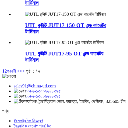
টার্মিনাল
UTL কন্টাক্ট JUT17-150 OT এন্ড কানেক্টর
টার্মিনাল
UTL কন্টাক্ট JUT17-95 OT এন্ড কানেক্টর
টার্মিনাল
1
2
পরবর্তী >
>>
পৃষ্ঠা ১ / ২
sales91@china-utl.com
০০৮৬-১৩০০৬৬৮৮৩৯৫
০০৮৬-১৩০০৬৬৮৮৩৯৫
তাইশাং ইন্ডাস্ট্রিয়াল জোন, হুয়াংহুয়া, ইউকিং, ঝেজিয়াং, 325605 চীন
পণ্য
ইলেকট্রনিক নিয়ন্ত্রণ
বৈদ্যুতিক সংযোগ প্রযুক্তি