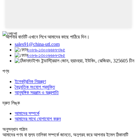
আপনার বার্তাটি এখানে লিখে আমাদের কাছে পাঠিয়ে দিন।
sales91@china-utl.com
০০৮৬-১৩০০৬৬৮৮৩৯৫
০০৮৬-১৩০০৬৬৮৮৩৯৫
তাইশাং ইন্ডাস্ট্রিয়াল জোন, হুয়াংহুয়া, ইউকিং, ঝেজিয়াং, 325605 চীন
পণ্য
ইলেকট্রনিক নিয়ন্ত্রণ
বৈদ্যুতিক সংযোগ প্রযুক্তি
আনুষঙ্গিক সরঞ্জাম ও যন্ত্রপাতি
দ্রুত লিঙ্ক
আমাদের সম্পর্কে
আমাদের সাথে যোগাযোগ করুন
অনুসন্ধান পাঠান
আমাদের পণ্য বা মূল্য তালিকা সম্পর্কে জানতে, অনুগ্রহ করে আপনার ইমেল ঠিকানাটি