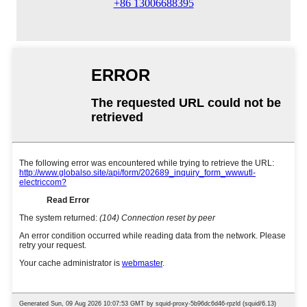
+86 13006688395