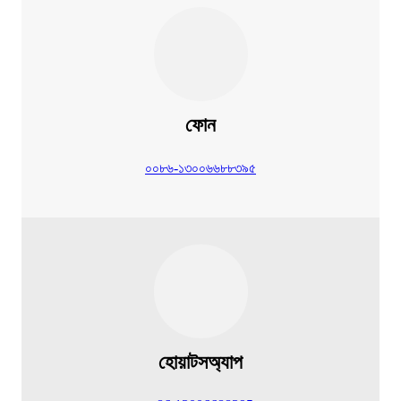
ফোন
০০৮৬-১৩০০৬৬৮৮৩৯৫
হোয়াটসঅ্যাপ