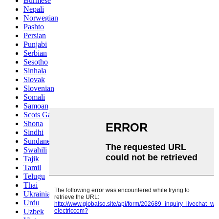
Burmese
Nepali
Norwegian
Pashto
Persian
Punjabi
Serbian
Sesotho
Sinhala
Slovak
Slovenian
Somali
Samoan
Scots Gaelic
Shona
Sindhi
Sundanese
Swahili
Tajik
Tamil
Telugu
Thai
Ukrainian
Urdu
Uzbek