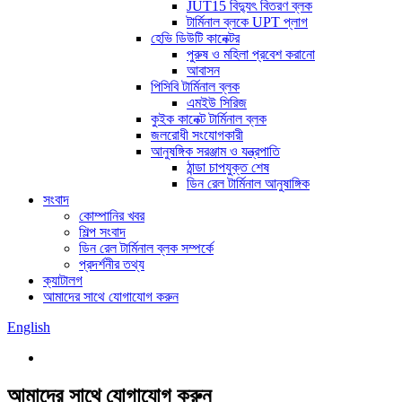
JUT15 বিদ্যুৎ বিতরণ ব্লক
টার্মিনাল ব্লকে UPT প্লাগ
হেভি ডিউটি ​​কানেক্টর
পুরুষ ও মহিলা প্রবেশ করানো
আবাসন
পিসিবি টার্মিনাল ব্লক
এমইউ সিরিজ
কুইক কানেক্ট টার্মিনাল ব্লক
জলরোধী সংযোগকারী
আনুষঙ্গিক সরঞ্জাম ও যন্ত্রপাতি
ঠান্ডা চাপযুক্ত শেষ
ডিন রেল টার্মিনাল আনুষাঙ্গিক
সংবাদ
কোম্পানির খবর
শিল্প সংবাদ
ডিন রেল টার্মিনাল ব্লক সম্পর্কে
প্রদর্শনীর তথ্য
ক্যাটালগ
আমাদের সাথে যোগাযোগ করুন
English
আমাদের সাথে যোগাযোগ করুন