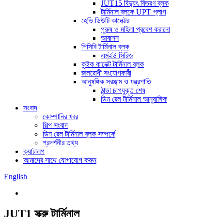
JUT15 বিদ্যুৎ বিতরণ ব্লক
টার্মিনাল ব্লকে UPT প্লাগ
হেভি ডিউটি ​​কানেক্টর
পুরুষ ও মহিলা প্রবেশ করানো
আবাসন
পিসিবি টার্মিনাল ব্লক
এমইউ সিরিজ
কুইক কানেক্ট টার্মিনাল ব্লক
জলরোধী সংযোগকারী
আনুষঙ্গিক সরঞ্জাম ও যন্ত্রপাতি
ঠান্ডা চাপযুক্ত শেষ
ডিন রেল টার্মিনাল আনুষাঙ্গিক
সংবাদ
কোম্পানির খবর
শিল্প সংবাদ
ডিন রেল টার্মিনাল ব্লক সম্পর্কে
প্রদর্শনীর তথ্য
ক্যাটালগ
আমাদের সাথে যোগাযোগ করুন
English
JUT1 স্ক্রু টার্মিনাল