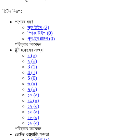
ফিল্টার বিকল্প:
পণ্যের ধরণ
স্ক্রু টাইপ (2)
স্প্রিং টাইপ (0)
পুশ-ইন টাইপ (0)
পরিষ্কার
আবেদন
ইন্টারফেসের সংখ্যা
১ (০)
২ (০)
3 (1)
4 (1)
5 (0)
৬ (০)
৭ (০)
১০ (০)
১১ (০)
১২ (০)
১৩ (০)
১৮ (০)
১৯ (০)
পরিষ্কার
আবেদন
রেটেড ওয়্যারিং ক্ষমতা
১.৫ মিমি² (০)