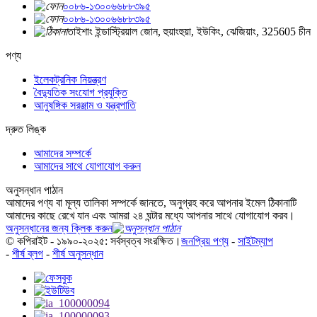
০০৮৬-১৩০০৬৬৮৮৩৯৫
০০৮৬-১৩০০৬৬৮৮৩৯৫
তাইশাং ইন্ডাস্ট্রিয়াল জোন, হুয়াংহুয়া, ইউকিং, ঝেজিয়াং, 325605 চীন
পণ্য
ইলেকট্রনিক নিয়ন্ত্রণ
বৈদ্যুতিক সংযোগ প্রযুক্তি
আনুষঙ্গিক সরঞ্জাম ও যন্ত্রপাতি
দ্রুত লিঙ্ক
আমাদের সম্পর্কে
আমাদের সাথে যোগাযোগ করুন
অনুসন্ধান পাঠান
আমাদের পণ্য বা মূল্য তালিকা সম্পর্কে জানতে, অনুগ্রহ করে আপনার ইমেল ঠিকানাটি
আমাদের কাছে রেখে যান এবং আমরা ২৪ ঘন্টার মধ্যে আপনার সাথে যোগাযোগ করব।
অনুসন্ধানের জন্য ক্লিক করুন
© কপিরাইট - ১৯৯০-২০২৫: সর্বস্বত্ব সংরক্ষিত।
জনপ্রিয় পণ্য
-
সাইটম্যাপ
-
শীর্ষ ব্লগ
-
শীর্ষ অনুসন্ধান