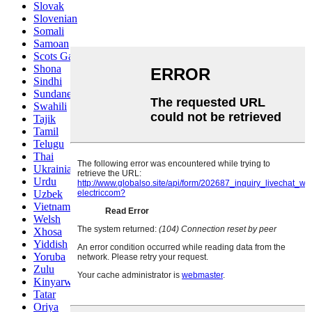
Slovak
Slovenian
Somali
Samoan
Scots Gaelic
Shona
Sindhi
Sundanese
Swahili
Tajik
Tamil
Telugu
Thai
Ukrainian
Urdu
Uzbek
Vietnamese
Welsh
Xhosa
Yiddish
Yoruba
Zulu
Kinyarwanda
Tatar
Oriya