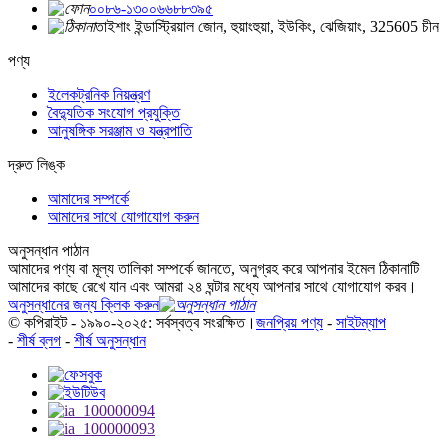
০০৮৬-১৩০০৬৬৮৮৩৯৫
তাইশাং ইন্ডাস্ট্রিয়াল জোন, হুয়াংহুয়া, ইউকিং, ঝেজিয়াং, 325605 চীন
পণ্য
ইলেকট্রনিক নিয়ন্ত্রণ
বৈদ্যুতিক সংযোগ প্রযুক্তি
আনুষঙ্গিক সরঞ্জাম ও যন্ত্রপাতি
দ্রুত লিঙ্ক
আমাদের সম্পর্কে
আমাদের সাথে যোগাযোগ করুন
অনুসন্ধান পাঠান
আমাদের পণ্য বা মূল্য তালিকা সম্পর্কে জানতে, অনুগ্রহ করে আপনার ইমেল ঠিকানাটি
আমাদের কাছে রেখে যান এবং আমরা ২৪ ঘন্টার মধ্যে আপনার সাথে যোগাযোগ করব।
অনুসন্ধানের জন্য ক্লিক করুন
© কপিরাইট - ১৯৯০-২০২৫: সর্বস্বত্ব সংরক্ষিত।
জনপ্রিয় পণ্য
-
সাইটম্যাপ
-
শীর্ষ ব্লগ
-
শীর্ষ অনুসন্ধান