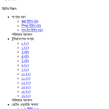
ফিল্টার বিকল্প:
পণ্যের ধরণ
স্ক্রু টাইপ (0)
স্প্রিং টাইপ (0)
পুশ-ইন টাইপ (0)
পরিষ্কার
আবেদন
ইন্টারফেসের সংখ্যা
১ (০)
২ (০)
3 (0)
4 (0)
5 (0)
৬ (০)
৭ (০)
১০ (০)
১১ (০)
১২ (০)
১৩ (০)
১৮ (০)
১৯ (০)
পরিষ্কার
আবেদন
রেটেড ওয়্যারিং ক্ষমতা
১.৫ মিমি² (০)