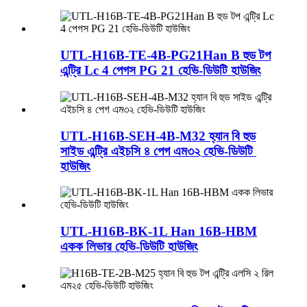
UTL-H16B-TE-4B-PG21Han B হুড টপ
এন্ট্রি Lc 4 পেগস PG 21 হেভি-ডিউটি ​​হাউজিং
UTL-H16B-SEH-4B-M32 হ্যান বি হুড
সাইড এন্ট্রি এইচসি ৪ পেগ এম৩২ হেভি-ডিউটি ​​
হাউজিং
UTL-H16B-BK-1L Han 16B-HBM
একক লিভার হেভি-ডিউটি ​​হাউজিং