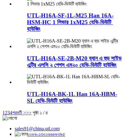
UTL-H16A-SF-1L-M25 Han 16A-
HSM-HC 1 লিভার 1xM25 হেভি-ডিউটি ​​
হাউজিং
UTL-H16A-SE-2B-M20 হ্যান এ হুড সাইড
এন্ট্রি এলসি ২ পেগস এম২০ হেভি-ডিউটি ​​হাউজিং
UTL-H16A-BK-1L Han 16A-HBM-
SL হেভি-ডিউটি ​​হাউজিং
1
2
3
4
পরবর্তী >
>>
পৃষ্ঠা ১ / ৪
sales91@china-utl.com
০০৮৬-১৩০০৬৬৮৮৩৯৫