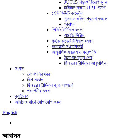
JUT15 বিদ্যুৎ বিতরণ ব্লক
টার্মিনাল ব্লকে UPT প্লাগ
হেভি ডিউটি ​​কানেক্টর
পুরুষ ও মহিলা প্রবেশ করানো
আবাসন
পিসিবি টার্মিনাল ব্লক
এমইউ সিরিজ
কুইক কানেক্ট টার্মিনাল ব্লক
জলরোধী সংযোগকারী
আনুষঙ্গিক সরঞ্জাম ও যন্ত্রপাতি
ঠান্ডা চাপযুক্ত শেষ
ডিন রেল টার্মিনাল আনুষাঙ্গিক
সংবাদ
কোম্পানির খবর
শিল্প সংবাদ
ডিন রেল টার্মিনাল ব্লক সম্পর্কে
প্রদর্শনীর তথ্য
ক্যাটালগ
আমাদের সাথে যোগাযোগ করুন
English
আবাসন