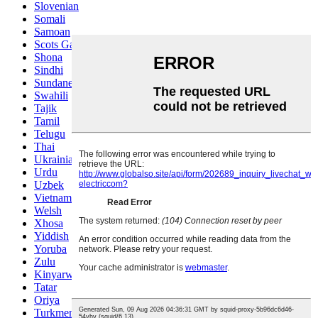
Slovenian
Somali
Samoan
Scots Gaelic
Shona
Sindhi
Sundanese
Swahili
Tajik
Tamil
Telugu
Thai
Ukrainian
Urdu
Uzbek
Vietnamese
Welsh
Xhosa
Yiddish
Yoruba
Zulu
Kinyarwanda
Tatar
Oriya
Turkmen