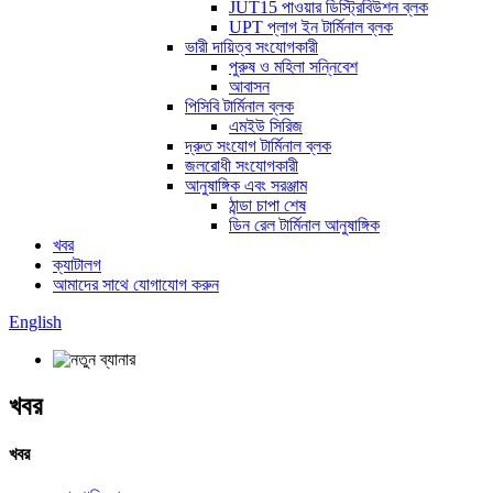
JUT15 পাওয়ার ডিস্ট্রিবিউশন ব্লক
UPT প্লাগ ইন টার্মিনাল ব্লক
ভারী দায়িত্ব সংযোগকারী
পুরুষ ও মহিলা সন্নিবেশ
আবাসন
পিসিবি টার্মিনাল ব্লক
এমইউ সিরিজ
দ্রুত সংযোগ টার্মিনাল ব্লক
জলরোধী সংযোগকারী
আনুষাঙ্গিক এবং সরঞ্জাম
ঠান্ডা চাপা শেষ
ডিন রেল টার্মিনাল আনুষাঙ্গিক
খবর
ক্যাটালগ
আমাদের সাথে যোগাযোগ করুন
English
খবর
খবর