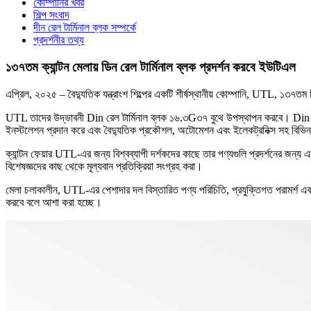
কোম্পানির খবর
শিল্প সংবাদ
দীন রেল টার্মিনাল ব্লক সম্পর্কে
প্রদর্শনীর তথ্য
১৩৭তম ক্যান্টন মেলায় ডিন রেল টার্মিনাল ব্লক প্রদর্শন করবে ইউটিএল
এপ্রিল, ২০২৫ – বৈদ্যুতিক যন্ত্রাংশ শিল্পের একটি শীর্ষস্থানীয় কোম্পানি, UTL, ১৩৭তম
UTL তাদের উদ্ভাবনী Din রেল টার্মিনাল ব্লক ১৬.৩G৩৭ বুথে উপস্থাপন করবে। Din রেল ট
ইনস্টলেশন প্রদান করে এবং বৈদ্যুতিক প্রকৌশল, অটোমেশন এবং ইলেকট্রনিক্স সহ বিভিন্ন 
ক্যান্টন ফেয়ার UTL-এর জন্য বিশ্বব্যাপী দর্শকদের কাছে তার পণ্যগুলি প্রদর্শনের জন্য
বিশেষজ্ঞদের কাছ থেকে মূল্যবান প্রতিক্রিয়া সংগ্রহ করা।
মেলা চলাকালীন, UTL-এর পেশাদার দল বিস্তারিত পণ্য পরিচিতি, প্রযুক্তিগত পরামর্শ এবং
করবে বলে আশা করা হচ্ছে।