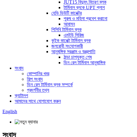
JUT15 বিদ্যুৎ বিতরণ ব্লক
টার্মিনাল ব্লকে UPT প্লাগ
হেভি ডিউটি ​​কানেক্টর
পুরুষ ও মহিলা প্রবেশ করানো
আবাসন
পিসিবি টার্মিনাল ব্লক
এমইউ সিরিজ
কুইক কানেক্ট টার্মিনাল ব্লক
জলরোধী সংযোগকারী
আনুষঙ্গিক সরঞ্জাম ও যন্ত্রপাতি
ঠান্ডা চাপযুক্ত শেষ
ডিন রেল টার্মিনাল আনুষাঙ্গিক
সংবাদ
কোম্পানির খবর
শিল্প সংবাদ
ডিন রেল টার্মিনাল ব্লক সম্পর্কে
প্রদর্শনীর তথ্য
ক্যাটালগ
আমাদের সাথে যোগাযোগ করুন
English
সংবাদ