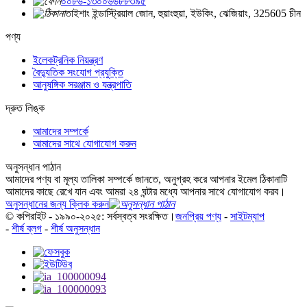
০০৮৬-১৩০০৬৬৮৮৩৯৫
তাইশাং ইন্ডাস্ট্রিয়াল জোন, হুয়াংহুয়া, ইউকিং, ঝেজিয়াং, 325605 চীন
পণ্য
ইলেকট্রনিক নিয়ন্ত্রণ
বৈদ্যুতিক সংযোগ প্রযুক্তি
আনুষঙ্গিক সরঞ্জাম ও যন্ত্রপাতি
দ্রুত লিঙ্ক
আমাদের সম্পর্কে
আমাদের সাথে যোগাযোগ করুন
অনুসন্ধান পাঠান
আমাদের পণ্য বা মূল্য তালিকা সম্পর্কে জানতে, অনুগ্রহ করে আপনার ইমেল ঠিকানাটি
আমাদের কাছে রেখে যান এবং আমরা ২৪ ঘন্টার মধ্যে আপনার সাথে যোগাযোগ করব।
অনুসন্ধানের জন্য ক্লিক করুন
© কপিরাইট - ১৯৯০-২০২৫: সর্বস্বত্ব সংরক্ষিত।
জনপ্রিয় পণ্য
-
সাইটম্যাপ
-
শীর্ষ ব্লগ
-
শীর্ষ অনুসন্ধান