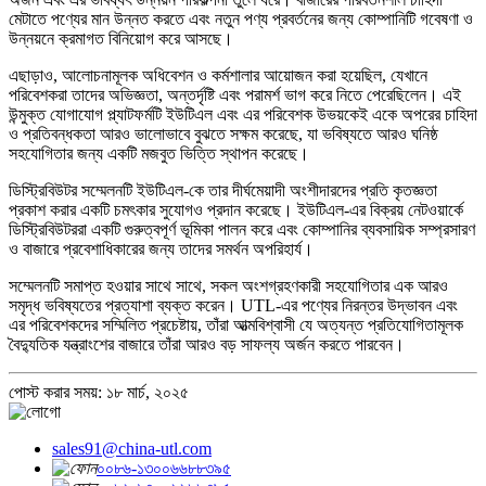
মেটাতে পণ্যের মান উন্নত করতে এবং নতুন পণ্য প্রবর্তনের জন্য কোম্পানিটি গবেষণা ও
উন্নয়নে ক্রমাগত বিনিয়োগ করে আসছে।
এছাড়াও, আলোচনামূলক অধিবেশন ও কর্মশালার আয়োজন করা হয়েছিল, যেখানে
পরিবেশকরা তাদের অভিজ্ঞতা, অন্তর্দৃষ্টি এবং পরামর্শ ভাগ করে নিতে পেরেছিলেন। এই
উন্মুক্ত যোগাযোগ প্ল্যাটফর্মটি ইউটিএল এবং এর পরিবেশক উভয়কেই একে অপরের চাহিদা
ও প্রতিবন্ধকতা আরও ভালোভাবে বুঝতে সক্ষম করেছে, যা ভবিষ্যতে আরও ঘনিষ্ঠ
সহযোগিতার জন্য একটি মজবুত ভিত্তি স্থাপন করেছে।
ডিস্ট্রিবিউটর সম্মেলনটি ইউটিএল-কে তার দীর্ঘমেয়াদী অংশীদারদের প্রতি কৃতজ্ঞতা
প্রকাশ করার একটি চমৎকার সুযোগও প্রদান করেছে। ইউটিএল-এর বিক্রয় নেটওয়ার্কে
ডিস্ট্রিবিউটররা একটি গুরুত্বপূর্ণ ভূমিকা পালন করে এবং কোম্পানির ব্যবসায়িক সম্প্রসারণ
ও বাজারে প্রবেশাধিকারের জন্য তাদের সমর্থন অপরিহার্য।
সম্মেলনটি সমাপ্ত হওয়ার সাথে সাথে, সকল অংশগ্রহণকারী সহযোগিতার এক আরও
সমৃদ্ধ ভবিষ্যতের প্রত্যাশা ব্যক্ত করেন। UTL-এর পণ্যের নিরন্তর উদ্ভাবন এবং
এর পরিবেশকদের সম্মিলিত প্রচেষ্টায়, তাঁরা আত্মবিশ্বাসী যে অত্যন্ত প্রতিযোগিতামূলক
বৈদ্যুতিক যন্ত্রাংশের বাজারে তাঁরা আরও বড় সাফল্য অর্জন করতে পারবেন।
পোস্ট করার সময়: ১৮ মার্চ, ২০২৫
sales91@china-utl.com
০০৮৬-১৩০০৬৬৮৮৩৯৫