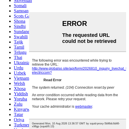
Slovenian
Somali
Samoan
Scots Gaelic
Shona
Sindhi
Sundanese
Swahili
Tajik
Tamil
Telugu
Thai
Ukrainian
Urdu
Uzbek
Vietnamese
Welsh
Xhosa
Yiddish
Yoruba
Zulu
Kinyarwanda
Tatar
Oriya
Turkmen