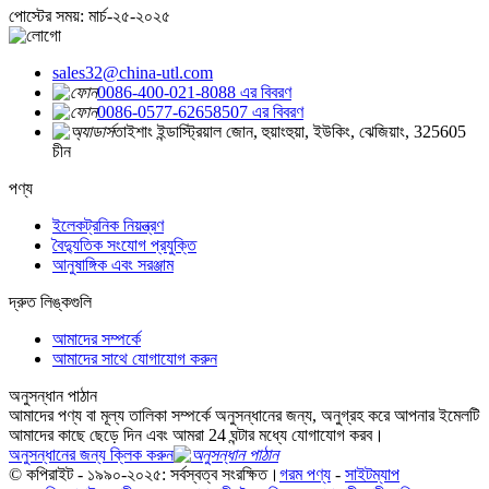
পোস্টের সময়: মার্চ-২৫-২০২৫
sales32@china-utl.com
0086-400-021-8088 এর বিবরণ
0086-0577-62658507 এর বিবরণ
তাইশাং ইন্ডাস্ট্রিয়াল জোন, হুয়াংহুয়া, ইউকিং, ঝেজিয়াং, 325605
চীন
পণ্য
ইলেকট্রনিক নিয়ন্ত্রণ
বৈদ্যুতিক সংযোগ প্রযুক্তি
আনুষাঙ্গিক এবং সরঞ্জাম
দ্রুত লিঙ্কগুলি
আমাদের সম্পর্কে
আমাদের সাথে যোগাযোগ করুন
অনুসন্ধান পাঠান
আমাদের পণ্য বা মূল্য তালিকা সম্পর্কে অনুসন্ধানের জন্য, অনুগ্রহ করে আপনার ইমেলটি
আমাদের কাছে ছেড়ে দিন এবং আমরা 24 ঘন্টার মধ্যে যোগাযোগ করব।
অনুসন্ধানের জন্য ক্লিক করুন
© কপিরাইট - ১৯৯০-২০২৫: সর্বস্বত্ব সংরক্ষিত।
গরম পণ্য
-
সাইটম্যাপ