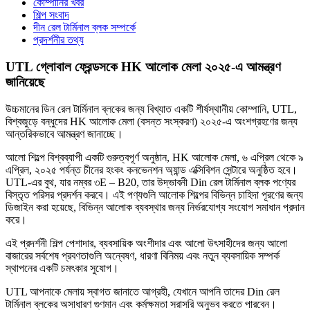
কোম্পানির খবর
শিল্প সংবাদ
দীন রেল টার্মিনাল ব্লক সম্পর্কে
প্রদর্শনীর তথ্য
UTL গ্লোবাল ফ্রেন্ডসকে HK আলোক মেলা ২০২৫-এ আমন্ত্রণ
জানিয়েছে
উচ্চমানের ডিন রেল টার্মিনাল ব্লকের জন্য বিখ্যাত একটি শীর্ষস্থানীয় কোম্পানি, UTL,
বিশ্বজুড়ে বন্ধুদের HK আলোক মেলা (বসন্ত সংস্করণ) ২০২৫-এ অংশগ্রহণের জন্য
আন্তরিকভাবে আমন্ত্রণ জানাচ্ছে।
আলো শিল্পে বিশ্বব্যাপী একটি গুরুত্বপূর্ণ অনুষ্ঠান, HK আলোক মেলা, ৬ এপ্রিল থেকে ৯
এপ্রিল, ২০২৫ পর্যন্ত চীনের হংকং কনভেনশন অ্যান্ড এক্সিবিশন সেন্টারে অনুষ্ঠিত হবে।
UTL-এর বুথ, যার নম্বর ৩E – B20, তার উদ্ভাবনী Din রেল টার্মিনাল ব্লক পণ্যের
বিস্তৃত পরিসর প্রদর্শন করবে। এই পণ্যগুলি আলোক শিল্পের বিভিন্ন চাহিদা পূরণের জন্য
ডিজাইন করা হয়েছে, বিভিন্ন আলোক ব্যবস্থার জন্য নির্ভরযোগ্য সংযোগ সমাধান প্রদান
করে।
এই প্রদর্শনী শিল্প পেশাদার, ব্যবসায়িক অংশীদার এবং আলো উৎসাহীদের জন্য আলো
বাজারের সর্বশেষ প্রবণতাগুলি অন্বেষণ, ধারণা বিনিময় এবং নতুন ব্যবসায়িক সম্পর্ক
স্থাপনের একটি চমৎকার সুযোগ।
UTL আপনাকে মেলায় স্বাগত জানাতে আগ্রহী, যেখানে আপনি তাদের Din রেল
টার্মিনাল ব্লকের অসাধারণ গুণমান এবং কর্মক্ষমতা সরাসরি অনুভব করতে পারবেন।