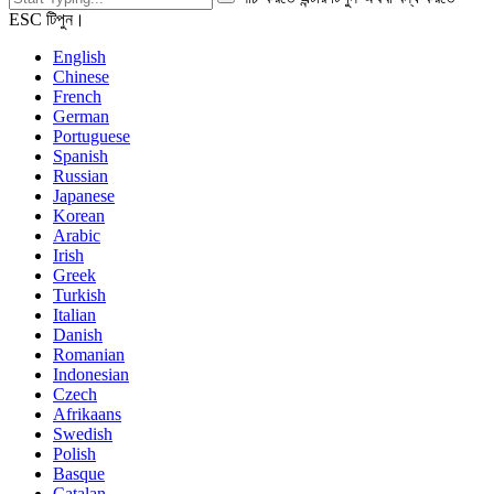
ESC টিপুন।
English
Chinese
French
German
Portuguese
Spanish
Russian
Japanese
Korean
Arabic
Irish
Greek
Turkish
Italian
Danish
Romanian
Indonesian
Czech
Afrikaans
Swedish
Polish
Basque
Catalan