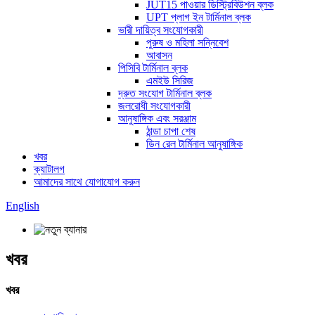
JUT15 পাওয়ার ডিস্ট্রিবিউশন ব্লক
UPT প্লাগ ইন টার্মিনাল ব্লক
ভারী দায়িত্ব সংযোগকারী
পুরুষ ও মহিলা সন্নিবেশ
আবাসন
পিসিবি টার্মিনাল ব্লক
এমইউ সিরিজ
দ্রুত সংযোগ টার্মিনাল ব্লক
জলরোধী সংযোগকারী
আনুষাঙ্গিক এবং সরঞ্জাম
ঠান্ডা চাপা শেষ
ডিন রেল টার্মিনাল আনুষাঙ্গিক
খবর
ক্যাটালগ
আমাদের সাথে যোগাযোগ করুন
English
খবর
খবর