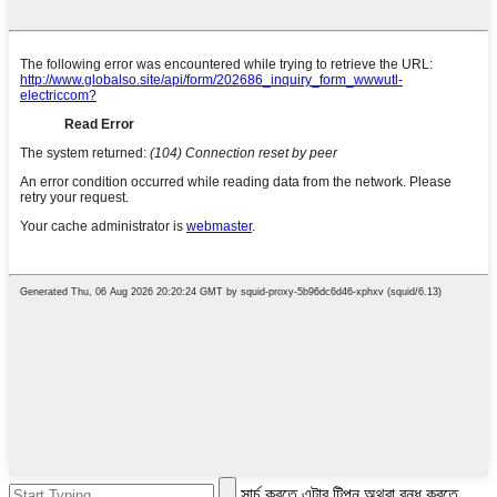
সার্চ করতে এন্টার টিপুন অথবা বন্ধ করতে