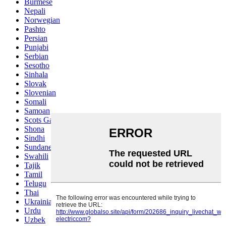
Burmese
Nepali
Norwegian
Pashto
Persian
Punjabi
Serbian
Sesotho
Sinhala
Slovak
Slovenian
Somali
Samoan
Scots Gaelic
Shona
Sindhi
Sundanese
Swahili
Tajik
Tamil
Telugu
Thai
Ukrainian
Urdu
Uzbek