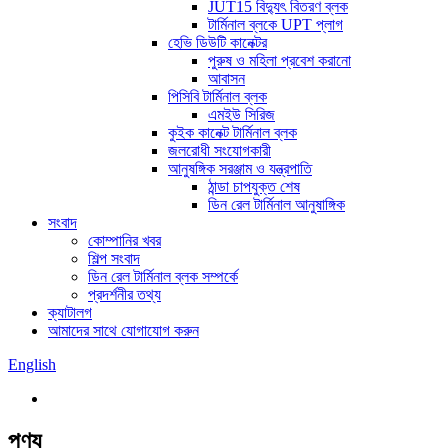
JUT15 বিদ্যুৎ বিতরণ ব্লক
টার্মিনাল ব্লকে UPT প্লাগ
হেভি ডিউটি ​​কানেক্টর
পুরুষ ও মহিলা প্রবেশ করানো
আবাসন
পিসিবি টার্মিনাল ব্লক
এমইউ সিরিজ
কুইক কানেক্ট টার্মিনাল ব্লক
জলরোধী সংযোগকারী
আনুষঙ্গিক সরঞ্জাম ও যন্ত্রপাতি
ঠান্ডা চাপযুক্ত শেষ
ডিন রেল টার্মিনাল আনুষাঙ্গিক
সংবাদ
কোম্পানির খবর
শিল্প সংবাদ
ডিন রেল টার্মিনাল ব্লক সম্পর্কে
প্রদর্শনীর তথ্য
ক্যাটালগ
আমাদের সাথে যোগাযোগ করুন
English
পণ্য