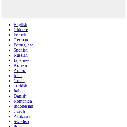
English
Chinese
French
German
Portuguese
Spanish
Russian
Japanese
Korean
Arabic
Irish
Greek
Turkish
Italian
Danish
Romanian
Indonesian
Czech
Afrikaans
Swedish
Polish