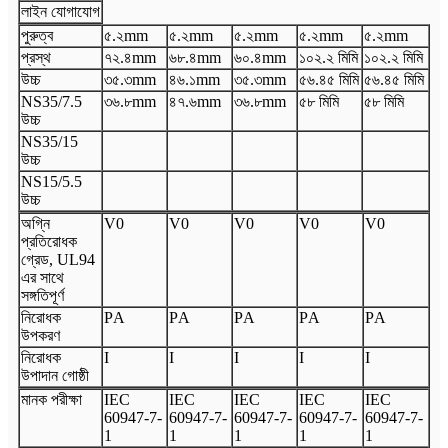
লাইন যোগাযোগ
পুরুত্ব
৫.২
mm
৫.২
mm
৫.২
mm
৫.২
mm
৫.২
mm
প্রস্থ
৭২.৪
mm
৬৮.৪
mm
৬০.৪
mm
১০২.২ মিমি
১০২.২ মিমি
উচ্চ
৩৫.৩
mm
৪৬.১
mm
৩৫.৩
mm
৫৬.৪৫ মিমি
৫৬.৪৫ মিমি
N
S35/7.5
৩৬.৮
mm
৪৭.৬
mm
৩৬.৮
mm
৫৮ মিমি
৫৮ মিমি
উচ্চ
N
S35/15
উচ্চ
N
S15/5.5
উচ্চ
অগ্নি
V
0
V
0
V
0
V
0
V
0
প্রতিরোধক
গ্রেড, UL94
এর সাথে
সঙ্গতিপূর্ণ
নিরোধক
P
A
P
A
P
A
P
A
P
A
উপকরণ
নিরোধক
I
I
I
I
I
উপাদান গোষ্ঠী
মানক পরীক্ষা
I
EC
I
EC
I
EC
I
EC
I
EC
60947
-
7
-
60947
-
7
-
60947
-
7
-
60947
-
7
-
60947
-
7
-
1
1
1
1
1