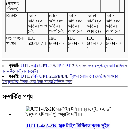
(সংরক্ষণ/
পরিবহন)
Ro
HS
কোনো
কোনো
কোনো
কোনো
কোনো
অতিরিক্ত
অতিরিক্ত
অতিরিক্ত
অতিরিক্ত
অতিরিক্ত
ক্ষতিকর পদার্থ
ক্ষতিকর
ক্ষতিকর
ক্ষতিকর
ক্ষতিকর
নেই
পদার্থ নেই
পদার্থ নেই
পদার্থ নেই
পদার্থ নেই
সংযোগগুলো
I
EC
I
EC
I
EC
I
EC
I
EC
সাধারণ
60947
-
7
-
1
60947
-
7
-
60947
-
7
-
60947
-
7
-
60947
-
7
-
1
1
1
1
পূর্ববর্তী:
UTL কন্টাক্ট UPT-2.5/2PE PT 2.5 ডাবল লেয়ার পুশ-ইন আর্থ টার্মিনাল
ব্লক ইলেকট্রিক কানেক্টর
পরবর্তী:
UTL কন্টাক্ট UPT-2.5PE/L/L ট্রিপল লেয়ার লো ভোল্টেজ পাওয়ার
ইনসুলেটেড স্প্রিং কেজ উচ্চ মানের টার্মিনাল ব্লক
সম্পর্কিত পণ্য
JUT1-4/2-2K স্ক্রু টাইপ টার্মিনাল ব্লক সুইচ