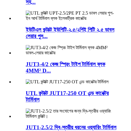
সহ...
ইউটিএল কন্টাক্ট ইউপিটি-২.৫/২পিই পিটি ২.৫ ডাবল
লেয়ার পুস...
JUT3-4/2 কেজ স্প্রিং টাইপ টার্মিনাল ব্লক
4MM² D...
UTL কন্টাক্ট JUT17-250 OT এন্ড কানেক্টর
টার্মিনাল
JUT1-2.5/2 দ্বি-স্তরীয় ধরনের ওয়্যারিং টার্মিনাল