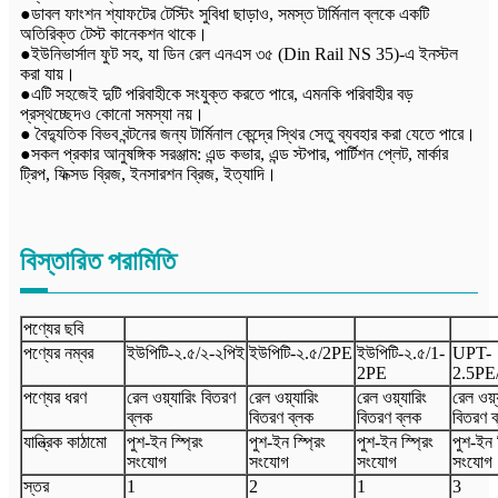
●ডাবল ফাংশন শ্যাফটের টেস্টিং সুবিধা ছাড়াও, সমস্ত টার্মিনাল ব্লকে একটি
অতিরিক্ত টেস্ট কানেকশন থাকে।
●ইউনিভার্সাল ফুট সহ, যা ডিন রেল এনএস ৩৫ (Din Rail NS 35)-এ ইনস্টল
করা যায়।
●এটি সহজেই দুটি পরিবাহীকে সংযুক্ত করতে পারে, এমনকি পরিবাহীর বড়
প্রস্থচ্ছেদও কোনো সমস্যা নয়।
● বৈদ্যুতিক বিভব বন্টনের জন্য টার্মিনাল কেন্দ্রে স্থির সেতু ব্যবহার করা যেতে পারে।
●সকল প্রকার আনুষঙ্গিক সরঞ্জাম: এন্ড কভার, এন্ড স্টপার, পার্টিশন প্লেট, মার্কার
ট্রিপ, ফিক্সড ব্রিজ, ইনসারশন ব্রিজ, ইত্যাদি।
বিস্তারিত পরামিতি
পণ্যের ছবি
পণ্যের নম্বর
ইউপিটি-
২.৫/২-২পিই
ইউপিটি-
২.৫
/2
PE
ইউপিটি-
২.৫
/
1-
UPT-
2
PE
2.5PE
পণ্যের ধরণ
রেল ওয়্যারিং বিতরণ
রেল ওয়্যারিং
রেল ওয়্যারিং
রেল ওয়্
ব্লক
বিতরণ ব্লক
বিতরণ ব্লক
বিতরণ ব
যান্ত্রিক কাঠামো
পুশ-ইন স্প্রিং
পুশ-ইন স্প্রিং
পুশ-ইন স্প্রিং
পুশ-ইন স
সংযোগ
সংযোগ
সংযোগ
সংযোগ
স্তর
1
2
1
3