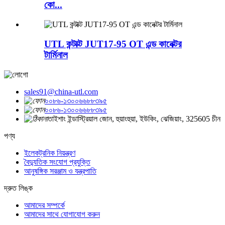
কো...
UTL কন্টাক্ট JUT17-95 OT এন্ড কানেক্টর
টার্মিনাল
sales91@china-utl.com
০০৮৬-১৩০০৬৬৮৮৩৯৫
০০৮৬-১৩০০৬৬৮৮৩৯৫
তাইশাং ইন্ডাস্ট্রিয়াল জোন, হুয়াংহুয়া, ইউকিং, ঝেজিয়াং, 325605 চীন
পণ্য
ইলেকট্রনিক নিয়ন্ত্রণ
বৈদ্যুতিক সংযোগ প্রযুক্তি
আনুষঙ্গিক সরঞ্জাম ও যন্ত্রপাতি
দ্রুত লিঙ্ক
আমাদের সম্পর্কে
আমাদের সাথে যোগাযোগ করুন