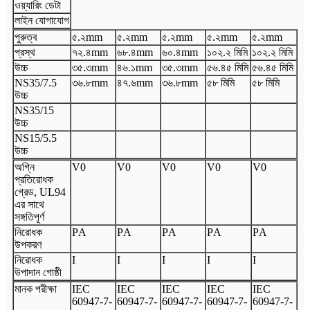
ওয়্যারিং ডেটা
লাইন যোগাযোগ
পুরুত্ব
৫.২
mm
৫.২
mm
৫.২
mm
৫.২
mm
৫.২
mm
প্রস্থ
৭২.৪
mm
৬৮.৪
mm
৬০.৪
mm
১০২.২ মিমি
১০২.২ মিমি
উচ্চ
৩৫.৩
mm
৪৬.১
mm
৩৫.৩
mm
৫৬.৪৫ মিমি
৫৬.৪৫ মিমি
N
S35/7.5
৩৬.৮
mm
৪৭.৬
mm
৩৬.৮
mm
৫৮ মিমি
৫৮ মিমি
উচ্চ
N
S35/15
উচ্চ
N
S15/5.5
উচ্চ
অগ্নি
V
0
V
0
V
0
V
0
V
0
প্রতিরোধক
গ্রেড, UL94
এর সাথে
সঙ্গতিপূর্ণ
নিরোধক
P
A
P
A
P
A
P
A
P
A
উপকরণ
নিরোধক
I
I
I
I
I
উপাদান গোষ্ঠী
মানক পরীক্ষা
I
EC
I
EC
I
EC
I
EC
I
EC
60947
-
7
-
60947
-
7
-
60947
-
7
-
60947
-
7
-
60947
-
7
-