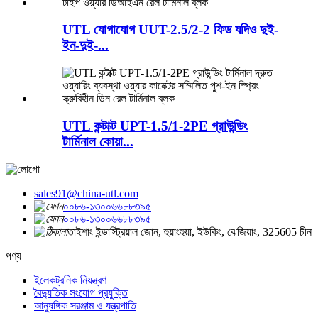
UTL যোগাযোগ UUT-2.5/2-2 ফিড ​​যদিও দুই-
ইন-দুই-...
UTL কন্টাক্ট UPT-1.5/1-2PE গ্রাউন্ডিং
টার্মিনাল কোয়া...
sales91@china-utl.com
০০৮৬-১৩০০৬৬৮৮৩৯৫
০০৮৬-১৩০০৬৬৮৮৩৯৫
তাইশাং ইন্ডাস্ট্রিয়াল জোন, হুয়াংহুয়া, ইউকিং, ঝেজিয়াং, 325605 চীন
পণ্য
ইলেকট্রনিক নিয়ন্ত্রণ
বৈদ্যুতিক সংযোগ প্রযুক্তি
আনুষঙ্গিক সরঞ্জাম ও যন্ত্রপাতি