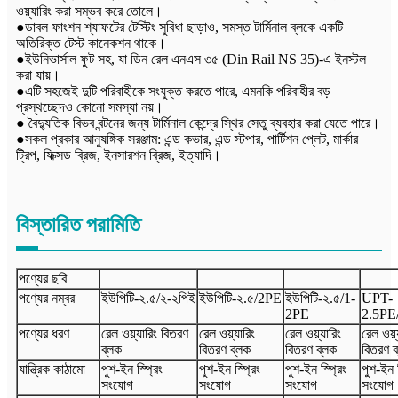
ওয়্যারিং করা সম্ভব করে তোলে।
●ডাবল ফাংশন শ্যাফটের টেস্টিং সুবিধা ছাড়াও, সমস্ত টার্মিনাল ব্লকে একটি
অতিরিক্ত টেস্ট কানেকশন থাকে।
●ইউনিভার্সাল ফুট সহ, যা ডিন রেল এনএস ৩৫ (Din Rail NS 35)-এ ইনস্টল
করা যায়।
●এটি সহজেই দুটি পরিবাহীকে সংযুক্ত করতে পারে, এমনকি পরিবাহীর বড়
প্রস্থচ্ছেদও কোনো সমস্যা নয়।
● বৈদ্যুতিক বিভব বন্টনের জন্য টার্মিনাল কেন্দ্রে স্থির সেতু ব্যবহার করা যেতে পারে।
●সকল প্রকার আনুষঙ্গিক সরঞ্জাম: এন্ড কভার, এন্ড স্টপার, পার্টিশন প্লেট, মার্কার
ট্রিপ, ফিক্সড ব্রিজ, ইনসারশন ব্রিজ, ইত্যাদি।
বিস্তারিত পরামিতি
পণ্যের ছবি
পণ্যের নম্বর
ইউপিটি-
২.৫/২-২পিই
ইউপিটি-
২.৫
/2
PE
ইউপিটি-
২.৫
/
1-
UPT-
2
PE
2.5PE
পণ্যের ধরণ
রেল ওয়্যারিং বিতরণ
রেল ওয়্যারিং
রেল ওয়্যারিং
রেল ওয়্
ব্লক
বিতরণ ব্লক
বিতরণ ব্লক
বিতরণ ব
যান্ত্রিক কাঠামো
পুশ-ইন স্প্রিং
পুশ-ইন স্প্রিং
পুশ-ইন স্প্রিং
পুশ-ইন স
সংযোগ
সংযোগ
সংযোগ
সংযোগ