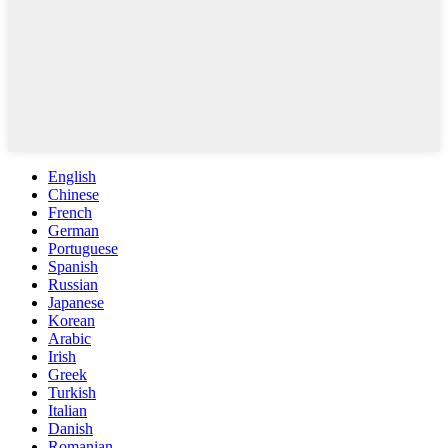
English
Chinese
French
German
Portuguese
Spanish
Russian
Japanese
Korean
Arabic
Irish
Greek
Turkish
Italian
Danish
Romanian