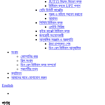
JUT15 বিদ্যুৎ বিতরণ ব্লক
টার্মিনাল ব্লকে UPT প্লাগ
হেভি ডিউটি ​​কানেক্টর
পুরুষ ও মহিলা প্রবেশ করানো
আবাসন
পিসিবি টার্মিনাল ব্লক
এমইউ সিরিজ
কুইক কানেক্ট টার্মিনাল ব্লক
জলরোধী সংযোগকারী
আনুষঙ্গিক সরঞ্জাম ও যন্ত্রপাতি
ঠান্ডা চাপযুক্ত শেষ
ডিন রেল টার্মিনাল আনুষাঙ্গিক
সংবাদ
কোম্পানির খবর
শিল্প সংবাদ
ডিন রেল টার্মিনাল ব্লক সম্পর্কে
প্রদর্শনীর তথ্য
ক্যাটালগ
আমাদের সাথে যোগাযোগ করুন
English
পণ্য