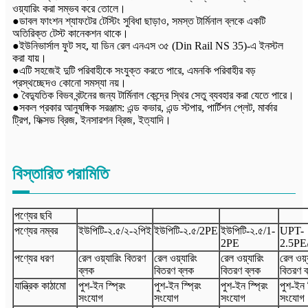
ওয়্যারিং করা সম্ভব করে তোলে।
●ডাবল ফাংশন শ্যাফটের টেস্টিং সুবিধা ছাড়াও, সমস্ত টার্মিনাল ব্লকে একটি
অতিরিক্ত টেস্ট কানেকশন থাকে।
●ইউনিভার্সাল ফুট সহ, যা ডিন রেল এনএস ৩৫ (Din Rail NS 35)-এ ইনস্টল
করা যায়।
●এটি সহজেই দুটি পরিবাহীকে সংযুক্ত করতে পারে, এমনকি পরিবাহীর বড়
প্রস্থচ্ছেদও কোনো সমস্যা নয়।
● বৈদ্যুতিক বিভব বন্টনের জন্য টার্মিনাল কেন্দ্রে স্থির সেতু ব্যবহার করা যেতে পারে।
●সকল প্রকার আনুষঙ্গিক সরঞ্জাম: এন্ড কভার, এন্ড স্টপার, পার্টিশন প্লেট, মার্কার
ট্রিপ, ফিক্সড ব্রিজ, ইনসারশন ব্রিজ, ইত্যাদি।
বিস্তারিত পরামিতি
পণ্যের ছবি
পণ্যের নম্বর
ইউপিটি-
২.৫/২-২পিই
ইউপিটি-
২.৫
/2
PE
ইউপিটি-
২.৫
/
1-
UPT-
2
PE
2.5PE
পণ্যের ধরণ
রেল ওয়্যারিং বিতরণ
রেল ওয়্যারিং
রেল ওয়্যারিং
রেল ওয়্
ব্লক
বিতরণ ব্লক
বিতরণ ব্লক
বিতরণ ব
যান্ত্রিক কাঠামো
পুশ-ইন স্প্রিং
পুশ-ইন স্প্রিং
পুশ-ইন স্প্রিং
পুশ-ইন স
সংযোগ
সংযোগ
সংযোগ
সংযোগ