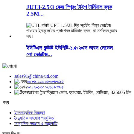
JUT3-2.5/3 কেজ স্প্রিং টাইপ টার্মিনাল ব্লক
2.5M...
ইউটিএল কন্টাক্ট ইউপিটি-১.৫/২এল ডাবল লেভেল
লো ভোল্টেজ...
sales91@china-utl.com
০০৮৬-১৩০০৬৬৮৮৩৯৫
০০৮৬-১৩০০৬৬৮৮৩৯৫
তাইশাং ইন্ডাস্ট্রিয়াল জোন, হুয়াংহুয়া, ইউকিং, ঝেজিয়াং, 325605 চীন
পণ্য
ইলেকট্রনিক নিয়ন্ত্রণ
বৈদ্যুতিক সংযোগ প্রযুক্তি
আনুষঙ্গিক সরঞ্জাম ও যন্ত্রপাতি
দ্রুত লিঙ্ক