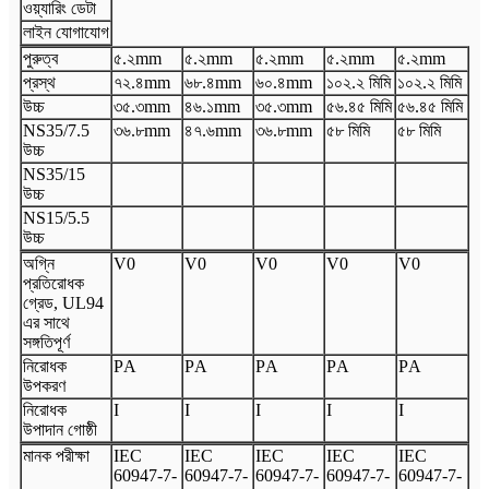
ওয়্যারিং ডেটা
লাইন যোগাযোগ
পুরুত্ব
৫.২
mm
৫.২
mm
৫.২
mm
৫.২
mm
৫.২
mm
প্রস্থ
৭২.৪
mm
৬৮.৪
mm
৬০.৪
mm
১০২.২ মিমি
১০২.২ মিমি
উচ্চ
৩৫.৩
mm
৪৬.১
mm
৩৫.৩
mm
৫৬.৪৫ মিমি
৫৬.৪৫ মিমি
N
S35/7.5
৩৬.৮
mm
৪৭.৬
mm
৩৬.৮
mm
৫৮ মিমি
৫৮ মিমি
উচ্চ
N
S35/15
উচ্চ
N
S15/5.5
উচ্চ
অগ্নি
V
0
V
0
V
0
V
0
V
0
প্রতিরোধক
গ্রেড, UL94
এর সাথে
সঙ্গতিপূর্ণ
নিরোধক
P
A
P
A
P
A
P
A
P
A
উপকরণ
নিরোধক
I
I
I
I
I
উপাদান গোষ্ঠী
মানক পরীক্ষা
I
EC
I
EC
I
EC
I
EC
I
EC
60947
-
7
-
60947
-
7
-
60947
-
7
-
60947
-
7
-
60947
-
7
-