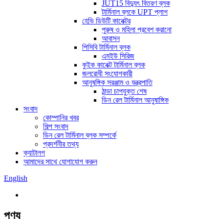
JUT15 বিদ্যুৎ বিতরণ ব্লক
টার্মিনাল ব্লকে UPT প্লাগ
হেভি ডিউটি ​​কানেক্টর
পুরুষ ও মহিলা প্রবেশ করানো
আবাসন
পিসিবি টার্মিনাল ব্লক
এমইউ সিরিজ
কুইক কানেক্ট টার্মিনাল ব্লক
জলরোধী সংযোগকারী
আনুষঙ্গিক সরঞ্জাম ও যন্ত্রপাতি
ঠান্ডা চাপযুক্ত শেষ
ডিন রেল টার্মিনাল আনুষাঙ্গিক
সংবাদ
কোম্পানির খবর
শিল্প সংবাদ
ডিন রেল টার্মিনাল ব্লক সম্পর্কে
প্রদর্শনীর তথ্য
ক্যাটালগ
আমাদের সাথে যোগাযোগ করুন
English
পণ্য