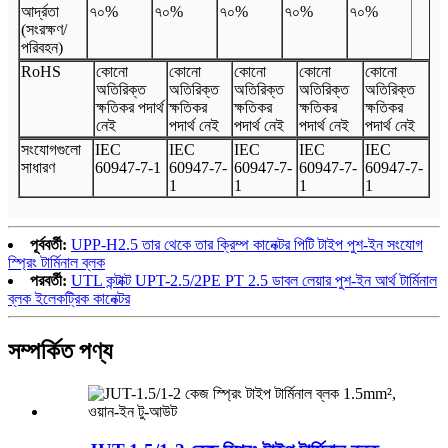
আর্দ্রতা
৭০%
৭০%
৭০%
৭০%
৭০%
(সংরক্ষণ/
পরিবহন)
Ro
HS
কোনো
কোনো
কোনো
কোনো
কোনো
অতিরিক্ত
অতিরিক্ত
অতিরিক্ত
অতিরিক্ত
অতিরিক্ত
ক্ষতিকর পদার্থ
ক্ষতিকর
ক্ষতিকর
ক্ষতিকর
ক্ষতিকর
নেই
পদার্থ নেই
পদার্থ নেই
পদার্থ নেই
পদার্থ নেই
সংযোগগুলো
I
EC
I
EC
I
EC
I
EC
I
EC
সাধারণ
60947
-
7
-
1
60947
-
7
-
60947
-
7
-
60947
-
7
-
60947
-
7
-
1
1
1
1
পূর্ববর্তী:
UPP-H2.5 তার থেকে তার ক্রিম্প কানেক্টর পিটি টাইপ পুশ-ইন সংযোগ
স্প্রিং টার্মিনাল ব্লক
পরবর্তী:
UTL কন্টাক্ট UPT-2.5/2PE PT 2.5 ডাবল লেয়ার পুশ-ইন আর্থ টার্মিনাল
ব্লক ইলেকট্রিক কানেক্টর
সম্পর্কিত পণ্য