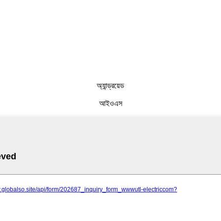
অ্যান্ড্রয়েড
আইওএস