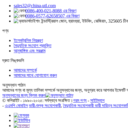
sales32@china-utl.com
0086-400-021-8088 এর বিবরণ
0086-0577-62658507 এর বিবরণ
তাইশাং ইন্ডাস্ট্রিয়াল জোন, হুয়াংহুয়া, ইউকিং, ঝেজিয়াং, 325605 চীন
পণ্য
ইলেকট্রনিক নিয়ন্ত্রণ
বৈদ্যুতিক সংযোগ প্রযুক্তি
আনুষাঙ্গিক এবং সরঞ্জাম
দ্রুত লিঙ্কগুলি
আমাদের সম্পর্কে
আমাদের সাথে যোগাযোগ করুন
অনুসন্ধান পাঠান
আমাদের পণ্য বা মূল্য তালিকা সম্পর্কে অনুসন্ধানের জন্য, অনুগ্রহ করে আপনার ইমেলট
অনুসন্ধানের জন্য ক্লিক করুন
© কপিরাইট - ১৯৯০-২০২৫: সর্বস্বত্ব সংরক্ষিত।
গরম পণ্য
-
সাইটম্যাপ
-
এএমপি মোবাইল
ভারী-শুল্ক সংযোগকারী
,
বৈদ্যুতিক সংযোগকারী ভারী দায়িত্ব সংযোগকার