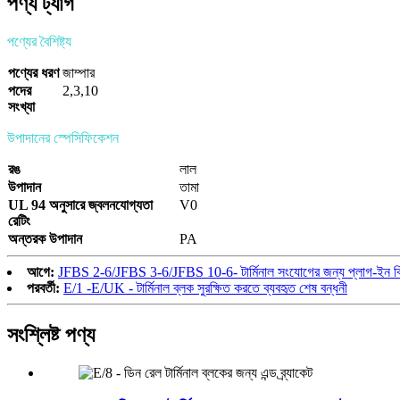
পণ্য ট্যাগ
পণ্যের বৈশিষ্ট্য
পণ্যের ধরণ
জাম্পার
পদের
2
,
3
,
10
সংখ্যা
উপাদানের স্পেসিফিকেশন
রঙ
লাল
উপাদান
তামা
UL 94 অনুসারে জ্বলনযোগ্যতা
V0
রেটিং
অন্তরক উপাদান
PA
আগে:
JFBS 2-6/JFBS 3-6/JFBS 10-6- টার্মিনাল সংযোগের জন্য প্লাগ-ইন ব্
পরবর্তী:
E/1 -E/UK - টার্মিনাল ব্লক সুরক্ষিত করতে ব্যবহৃত শেষ বন্ধনী
সংশ্লিষ্ট পণ্য