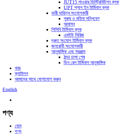
JUT15 পাওয়ার ডিস্ট্রিবিউশন ব্লক
UPT প্লাগ ইন টার্মিনাল ব্লক
ভারী দায়িত্ব সংযোগকারী
পুরুষ ও মহিলা সন্নিবেশ
আবাসন
পিসিবি টার্মিনাল ব্লক
এমইউ সিরিজ
দ্রুত সংযোগ টার্মিনাল ব্লক
জলরোধী সংযোগকারী
আনুষাঙ্গিক এবং সরঞ্জাম
ঠান্ডা চাপা শেষ
ডিন রেল টার্মিনাল আনুষাঙ্গিক
খবর
ক্যাটালগ
আমাদের সাথে যোগাযোগ করুন
English
পণ্য
হোম
পণ্য