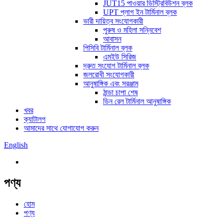
JUT15 পাওয়ার ডিস্ট্রিবিউশন ব্লক
UPT প্লাগ ইন টার্মিনাল ব্লক
ভারী দায়িত্ব সংযোগকারী
পুরুষ ও মহিলা সন্নিবেশ
আবাসন
পিসিবি টার্মিনাল ব্লক
এমইউ সিরিজ
দ্রুত সংযোগ টার্মিনাল ব্লক
জলরোধী সংযোগকারী
আনুষাঙ্গিক এবং সরঞ্জাম
ঠান্ডা চাপা শেষ
ডিন রেল টার্মিনাল আনুষাঙ্গিক
খবর
ক্যাটালগ
আমাদের সাথে যোগাযোগ করুন
English
পণ্য
হোম
পণ্য