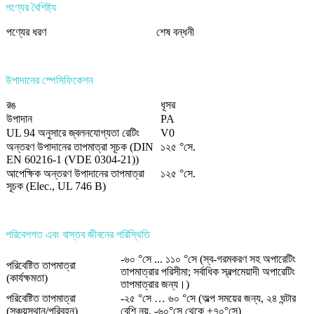
পণ্যের বৈশিষ্ট্য
পণ্যের ধরণ
শেষ বন্ধনী
উপাদানের স্পেসিফিকেশন
রঙ
ধূসর
উপাদান
PA
UL 94 অনুসারে জ্বলনযোগ্যতা রেটিং
V0
অন্তরণ উপাদানের তাপমাত্রা সূচক (DIN
১২৫ °সে.
EN 60216-1 (VDE 0304-21))
আপেক্ষিক অন্তরণ উপাদানের তাপমাত্রা
১২৫ °সে.
সূচক (Elec., UL 746 B)
পরিবেশগত এবং বাস্তব জীবনের পরিস্থিতি
-৬০ °সে ... ১১০ °সে (স্ব-গরমকরণ সহ অপারেটিং
পরিবেষ্টিত তাপমাত্রা
তাপমাত্রার পরিসীমা; সর্বাধিক স্বল্পমেয়াদী অপারেটিং
(কার্যক্ষমতা)
তাপমাত্রার জন্য।)
পরিবেষ্টিত তাপমাত্রা
-২৫ °সে … ৬০ °সে (অল্প সময়ের জন্য, ২৪ ঘন্টার
(সঞ্চয়স্থান/পরিবহন)
বেশি নয়, -৬০°সে থেকে +৭০°সে)