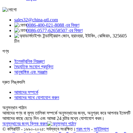
sales32@china-utl.com
0086-400-021-8088 এর বিবরণ
0086-0577-62658507 এর বিবরণ
তাইশাং ইন্ডাস্ট্রিয়াল জোন, হুয়াংহুয়া, ইউকিং, ঝেজিয়াং, 325605
চীন
পণ্য
ইলেকট্রনিক নিয়ন্ত্রণ
বৈদ্যুতিক সংযোগ প্রযুক্তি
আনুষাঙ্গিক এবং সরঞ্জাম
দ্রুত লিঙ্কগুলি
আমাদের সম্পর্কে
আমাদের সাথে যোগাযোগ করুন
অনুসন্ধান পাঠান
আমাদের পণ্য বা মূল্য তালিকা সম্পর্কে অনুসন্ধানের জন্য, অনুগ্রহ করে আপনার ইমেলটি
আমাদের কাছে ছেড়ে দিন এবং আমরা 24 ঘন্টার মধ্যে যোগাযোগ করব।
অনুসন্ধানের জন্য ক্লিক করুন
© কপিরাইট - ১৯৯০-২০২৫: সর্বস্বত্ব সংরক্ষিত।
গরম পণ্য
-
সাইটম্যাপ