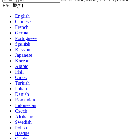
ESC টিপুন।
English
Chinese
French
German
Portuguese
Spanish
Russian
Japanese
Korean
Arabic
Irish
Greek
Turkish
Italian
Danish
Romanian
Indonesian
Czech
Afrikaans
Swedish
Polish
Basque
Catalan