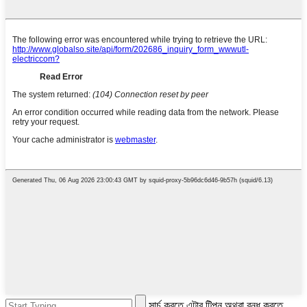
সার্চ করতে এন্টার টিপুন অথবা বন্ধ করতে