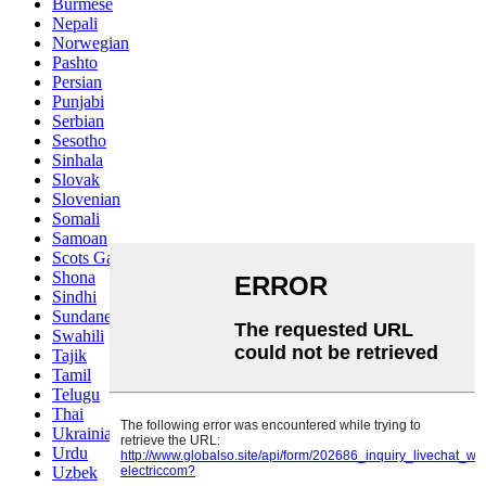
Burmese
Nepali
Norwegian
Pashto
Persian
Punjabi
Serbian
Sesotho
Sinhala
Slovak
Slovenian
Somali
Samoan
Scots Gaelic
Shona
Sindhi
Sundanese
Swahili
Tajik
Tamil
Telugu
Thai
Ukrainian
Urdu
Uzbek